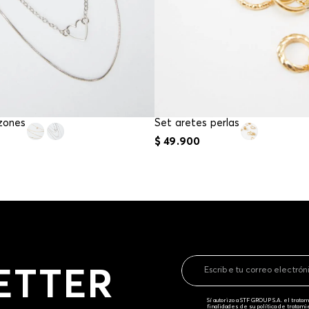
azones
Set aretes perlas
$
49
.
900
ETTER
Sí autorizo a STF GROUP S.A. el trat
finalidades de su política de tratam