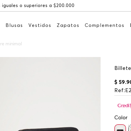
Recibe: 15%OFF suscribiéndote a
s
Blusas
Vestidos
Zapatos
Complementos
bre minimal
Billet
$
59
.
9
Ref
:
E
Color