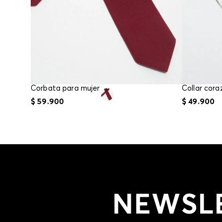
Corbata para mujer
Collar cor
$
59
.
900
$
49
.
900
NEWSL