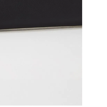
contact
te indi
program
acorda