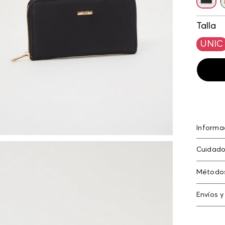
Talla
UNIC
Informa
Billeter
Cuidado
Solo qu
Método
Tarjeta
Envíos y
Americ
Cambi
N
Tarjeta