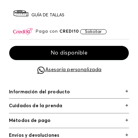
GUÍA DE TALLAS
Paga con
CREDI10
Solicitar
No disponible
Asesoría personalizada
Información del producto
Cuidados de la prenda
Métodos de pago
Tarjetas de crédito: Visa, Dinners, Master Card y
Envíos y devoluciones