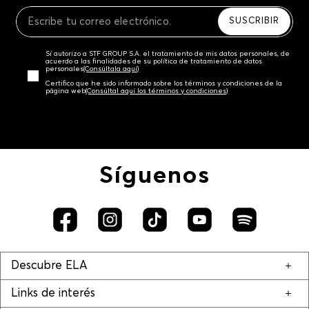
Recuerda que para el trámite del envío deberás
contactarte con un agente de servicio al cliente
SUSCRIBIR
quien te indicará los pasos a seguir y posteriormente
programará la recogida del producto en la dirección
Sí autorizo a STF GROUP S.A. el tratamiento de mis datos personales, de
acordada.
acuerdo a las finalidades de su política de tratamiento de datos
personales‎
(Consúltala aquí)
Certifico que he sido informado sobre los términos y condiciones de la
página web‎
(Consúltal aquí los términos y condiciones)
Síguenos
Descubre ELA
Links de interés