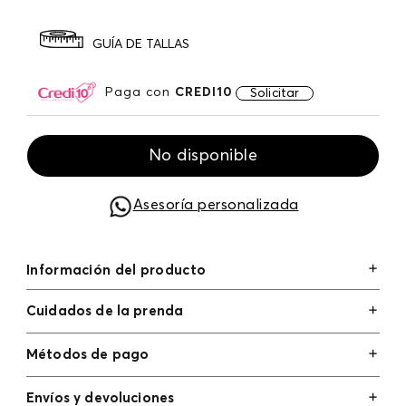
GUÍA DE TALLAS
Paga con
CREDI10
Solicitar
No disponible
Asesoría personalizada
Información del producto
Cuidados de la prenda
Métodos de pago
Tarjetas de crédito: Visa, Dinners, Master Card y
Envíos y devoluciones