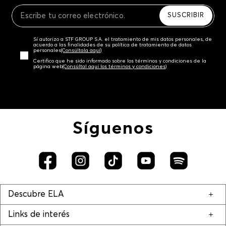
Recuerda que para el trámite del envío deberás
contactarte con un agente de servicio al cliente
SUSCRIBIR
quien te indicará los pasos a seguir y posteriormente
programará la recogida del producto en la dirección
Sí autorizo a STF GROUP S.A. el tratamiento de mis datos personales, de
acordada.
acuerdo a las finalidades de su política de tratamiento de datos
personales‎
(Consúltala aquí)
Certifico que he sido informado sobre los términos y condiciones de la
página web‎
(Consúltal aquí los términos y condiciones)
Síguenos
Descubre ELA
Links de interés