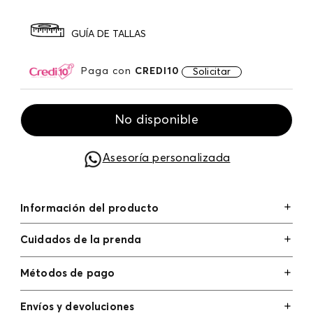
GUÍA DE TALLAS
Paga con
CREDI10
Solicitar
No disponible
Asesoría personalizada
Información del producto
Cuidados de la prenda
Métodos de pago
Tarjetas de crédito: Visa, Dinners, Master Card y
Envíos y devoluciones