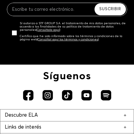
Recuerda que para el trámite del envío deberás
contactarte con un agente de servicio al cliente
SUSCRIBIR
quien te indicará los pasos a seguir y posteriormente
programará la recogida del producto en la dirección
Sí autorizo a STF GROUP S.A. el tratamiento de mis datos personales, de
acordada.
acuerdo a las finalidades de su política de tratamiento de datos
personales‎
(Consúltala aquí)
Certifico que he sido informado sobre los términos y condiciones de la
página web‎
(Consúltal aquí los términos y condiciones)
Síguenos
Descubre ELA
Links de interés