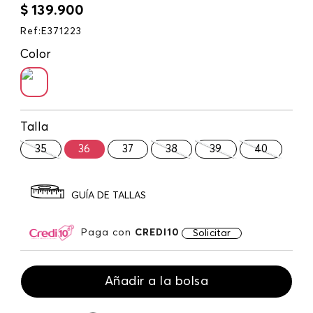
$
139
.
900
Ref
:
E371223
Color
Talla
35
36
37
38
39
40
GUÍA DE TALLAS
Paga con
CREDI10
Solicitar
Añadir a la bolsa