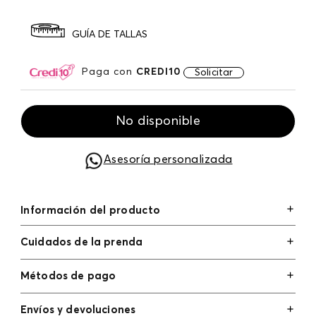
GUÍA DE TALLAS
Paga con
CREDI10
Solicitar
No disponible
Asesoría personalizada
Información del producto
Cuidados de la prenda
Métodos de pago
Tarjetas de crédito: Visa, Dinners, Master Card y
Envíos y devoluciones