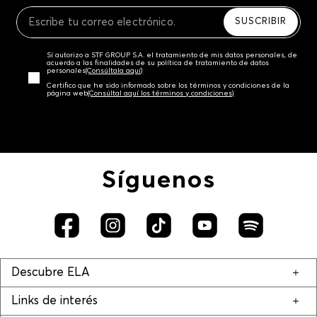
Recuerda que para el trámite del envío deberás
contactarte con un agente de servicio al cliente
SUSCRIBIR
quien te indicará los pasos a seguir y posteriormente
programará la recogida del producto en la dirección
Sí autorizo a STF GROUP S.A. el tratamiento de mis datos personales, de
acordada.
acuerdo a las finalidades de su política de tratamiento de datos
personales‎
(Consúltala aquí)
Certifico que he sido informado sobre los términos y condiciones de la
página web‎
(Consúltal aquí los términos y condiciones)
Síguenos
Descubre ELA
Links de interés