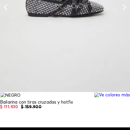
Bailarina con tiras cruzadas y hotfix
$
111
.
930
$
159
.
900