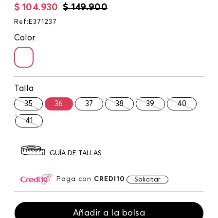
$
104
.
930
$
149
.
900
Ref
:
E371237
Color
Talla
35
36
37
38
39
40
41
GUÍA DE TALLAS
Paga con
CREDI10
Solicitar
Añadir a la bolsa