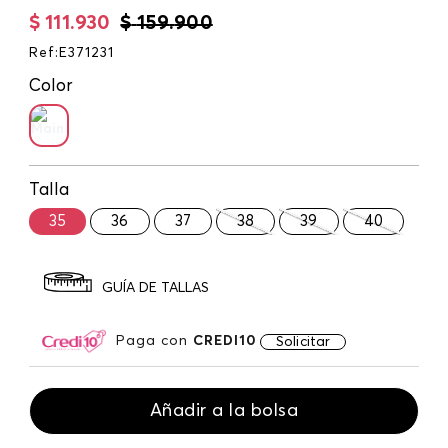
$
111
.
930
$
159
.
900
Ref
:
E371231
Color
Talla
35
36
37
38
39
40
GUÍA DE TALLAS
Paga con
CREDI10
Solicitar
Añadir a la bolsa