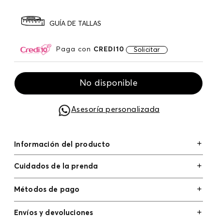
GUÍA DE TALLAS
Paga con
CREDI10
Solicitar
No disponible
Asesoría personalizada
Información del producto
Cuidados de la prenda
Métodos de pago
Tarjetas de crédito: Visa, Dinners, Master Card y
Envíos y devoluciones