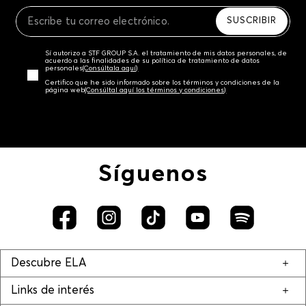
Recuerda que para el trámite del envío deberás
contactarte con un agente de servicio al cliente
SUSCRIBIR
quien te indicará los pasos a seguir y posteriormente
programará la recogida del producto en la dirección
Sí autorizo a STF GROUP S.A. el tratamiento de mis datos personales, de
acordada.
acuerdo a las finalidades de su política de tratamiento de datos
personales‎
(Consúltala aquí)
Certifico que he sido informado sobre los términos y condiciones de la
página web‎
(Consúltal aquí los términos y condiciones)
Síguenos
Descubre ELA
Links de interés