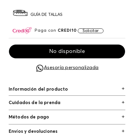
GUÍA DE TALLAS
Paga con
CREDI10
Solicitar
No disponible
Asesoría personalizada
Información del producto
Cuidados de la prenda
Métodos de pago
Tarjetas de crédito: Visa, Dinners, Master Card y
Envíos y devoluciones