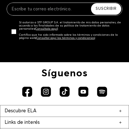
Recuerda que para el trámite del envío deberás
contactarte con un agente de servicio al cliente
SUSCRIBIR
quien te indicará los pasos a seguir y posteriormente
programará la recogida del producto en la dirección
Sí autorizo a STF GROUP S.A. el tratamiento de mis datos personales, de
acordada.
acuerdo a las finalidades de su política de tratamiento de datos
personales‎
(Consúltala aquí)
Certifico que he sido informado sobre los términos y condiciones de la
página web‎
(Consúltal aquí los términos y condiciones)
Síguenos
Descubre ELA
Links de interés