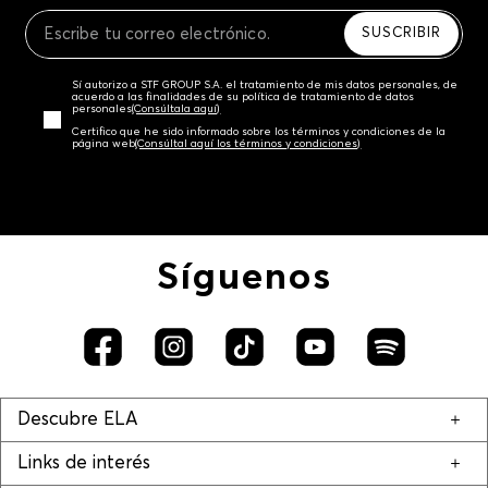
Recuerda que para el trámite del envío deberás
contactarte con un agente de servicio al cliente
SUSCRIBIR
quien te indicará los pasos a seguir y posteriormente
programará la recogida del producto en la dirección
Sí autorizo a STF GROUP S.A. el tratamiento de mis datos personales, de
acordada.
acuerdo a las finalidades de su política de tratamiento de datos
personales‎
(Consúltala aquí)
Certifico que he sido informado sobre los términos y condiciones de la
página web‎
(Consúltal aquí los términos y condiciones)
Síguenos
Descubre ELA
Links de interés