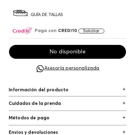
GUÍA DE TALLAS
Paga con
CREDI10
Solicitar
No disponible
Asesoría personalizada
Información del producto
Cuidados de la prenda
Métodos de pago
Tarjetas de crédito: Visa, Dinners, Master Card y
Envíos y devoluciones