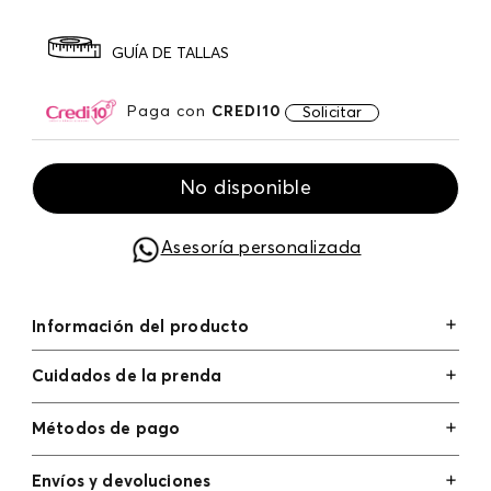
GUÍA DE TALLAS
Paga con
CREDI10
Solicitar
No disponible
Asesoría personalizada
Información del producto
Cuidados de la prenda
Métodos de pago
Tarjetas de crédito: Visa, Dinners, Master Card y
Envíos y devoluciones