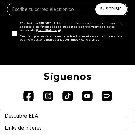
Recuerda que para el trámite del envío deberás
contactarte con un agente de servicio al cliente
SUSCRIBIR
quien te indicará los pasos a seguir y posteriormente
programará la recogida del producto en la dirección
Sí autorizo a STF GROUP S.A. el tratamiento de mis datos personales, de
acordada.
acuerdo a las finalidades de su política de tratamiento de datos
personales‎
(Consúltala aquí)
Certifico que he sido informado sobre los términos y condiciones de la
página web‎
(Consúltal aquí los términos y condiciones)
Síguenos
Descubre ELA
Links de interés