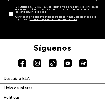
Sí autorizo a STF GROUP S.A. el tratamiento de mis datos personales, de
acuerdo a las finalidades de su política de tratamiento de datos
personales‎
(Consúltala aquí)
Certifico que he sido informado sobre los términos y condiciones de la
página web‎
(Consúltal aquí los términos y condiciones)
Síguenos
Descubre ELA
Links de interés
Políticas