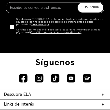
Recuerda que para el trámite del envío deberás
contactarte con un agente de servicio al cliente
SUSCRIBIR
quien te indicará los pasos a seguir y posteriormente
programará la recogida del producto en la dirección
Sí autorizo a STF GROUP S.A. el tratamiento de mis datos personales, de
acordada.
acuerdo a las finalidades de su política de tratamiento de datos
personales‎
(Consúltala aquí)
Certifico que he sido informado sobre los términos y condiciones de la
página web‎
(Consúltal aquí los términos y condiciones)
Síguenos
Descubre ELA
Links de interés