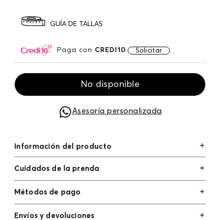
GUÍA DE TALLAS
Paga con
CREDI10
Solicitar
No disponible
Asesoría personalizada
Información del producto
Cuidados de la prenda
Métodos de pago
Tarjetas de crédito: Visa, Dinners, Master Card y
Envíos y devoluciones