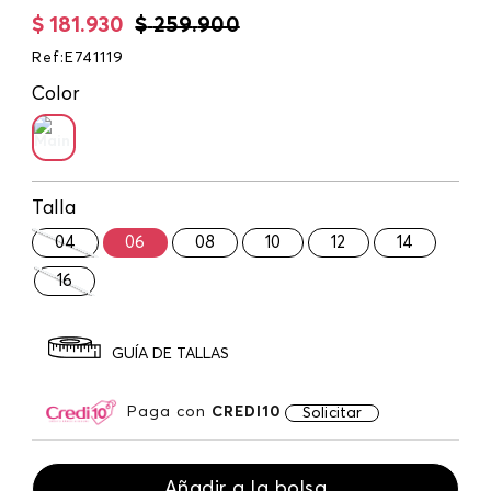
$
181
.
930
$
259
.
900
Ref
:
E741119
Color
Talla
04
06
08
10
12
14
16
GUÍA DE TALLAS
Paga con
CREDI10
Solicitar
Añadir a la bolsa