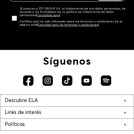
Sí autorizo a STF GROUP S.A. el tratamiento de mis datos personales, de
acuerdo a las finalidades de su política de tratamiento de datos
personales‎
(Consúltala aquí)
Certifico que he sido informado sobre los términos y condiciones de la
página web‎
(Consúltal aquí los términos y condiciones)
Síguenos
Descubre ELA
Links de interés
Políticas