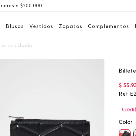
Recibe: 15%OFF suscribiéndo
s
Blusas
Vestidos
Zapatos
Complementos
ches acolchada
Bille
$
55
.
9
Ref
:
E
Color