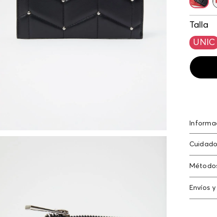
Talla
UNIC
Informa
Billete
Cuidado
acolch
Solo qu
Método
Tarjeta
Envíos y
Americ
Cambi
N
Tarjeta