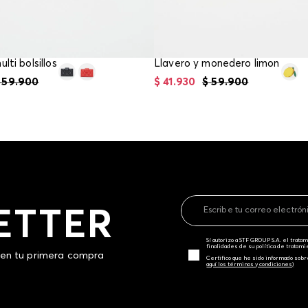
lti bolsillos
Llavero y monedero limon
59
.
900
$
41
.
930
$
59
.
900
ETTER
Sí autorizo a STF GROUP S.A. el trat
finalidades de su política de tratam
 en tu primera compra
Certifico que he sido informado sobr
aquí los términos y condiciones)