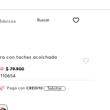
te a nuestro NEWSLETTER
Buscar
Básicos
tera con taches acolchada
30
$
79
.
900
2110654
Paga con
CREDI10
Solicitar