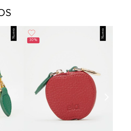
arte con un agente de servicio al cliente quien
cará los pasos a seguir y posteriormente
OS
ará la recogida del producto en la dirección
da.
Nuevo
Nuevo
30%
30%