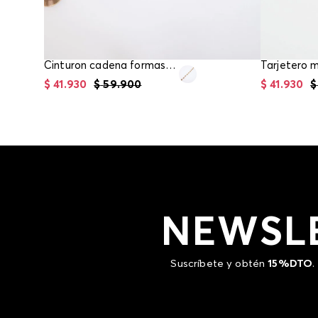
Cinturon cadena formas irregulares
Tarjetero mu
$
41
.
930
$
59
.
900
$
41
.
930
$
NEWSL
Suscríbete y obtén
15%DTO
.