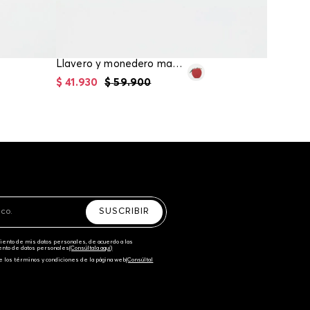
Llavero y monedero manzana
$
41
.
930
$
59
.
900
$
41
.
930
SUSCRIBIR
amiento de mis datos personales, de acuerdo a las
iento de datos personales‎
(Consúltala aquí)
e los términos y condiciones de la página web‎
(Consúltal