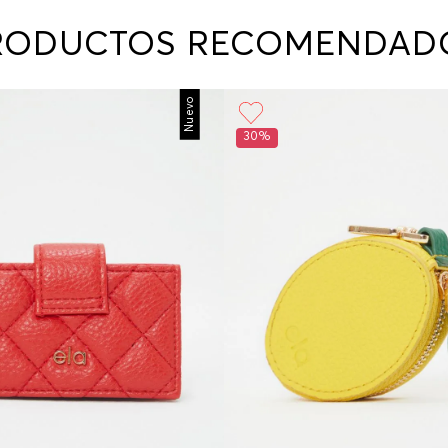
contact
te indi
RODUCTOS RECOMENDAD
program
acorda
Nuevo
30%