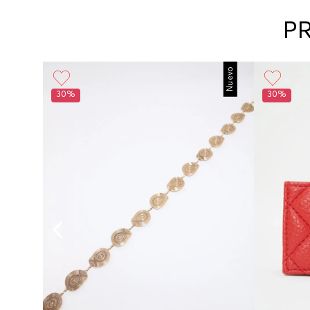
P
Nuevo
30%
30%