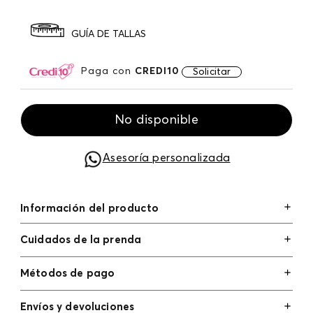
GUÍA DE TALLAS
Paga con
CREDI10
Solicitar
No disponible
Asesoría personalizada
Información del producto
Cuidados de la prenda
Métodos de pago
Tarjetas de crédito: Visa, Dinners, Master Card y
Envíos y devoluciones