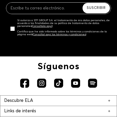
Recuerda que para el trámite del envío deberás
contactarte con un agente de servicio al cliente
SUSCRIBIR
quien te indicará los pasos a seguir y posteriormente
programará la recogida del producto en la dirección
Sí autorizo a STF GROUP S.A. el tratamiento de mis datos personales, de
acordada.
acuerdo a las finalidades de su política de tratamiento de datos
personales‎
(Consúltala aquí)
Certifico que he sido informado sobre los términos y condiciones de la
página web‎
(Consúltal aquí los términos y condiciones)
Síguenos
Descubre ELA
Links de interés