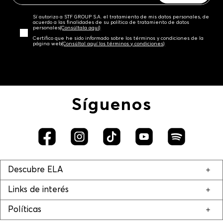
Sí autorizo a STF GROUP S.A. el tratamiento de mis datos personales, de
acuerdo a las finalidades de su política de tratamiento de datos
personales‎
(Consúltala aquí)
Certifico que he sido informado sobre los términos y condiciones de la
página web‎
(Consúltal aquí los términos y condiciones)
Síguenos
Descubre ELA
Links de interés
Políticas