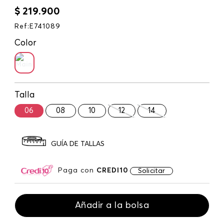
$
219
.
900
Ref
:
E741089
Color
Talla
06
08
10
12
14
GUÍA DE TALLAS
Paga con
CREDI10
Solicitar
Añadir a la bolsa