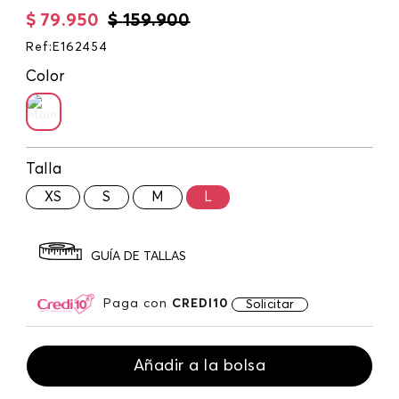
$
79
.
950
$
159
.
900
Ref
:
E162454
Color
Talla
XS
S
M
L
GUÍA DE TALLAS
Paga con
CREDI10
Solicitar
Añadir a la bolsa