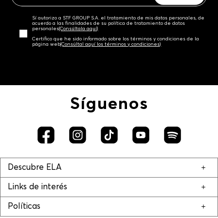
Sí autorizo a STF GROUP S.A. el tratamiento de mis datos personales, de
acuerdo a las finalidades de su política de tratamiento de datos
personales‎
(Consúltala aquí)
Certifico que he sido informado sobre los términos y condiciones de la
página web‎
(Consúltal aquí los términos y condiciones)
Síguenos
Descubre ELA
Links de interés
Políticas