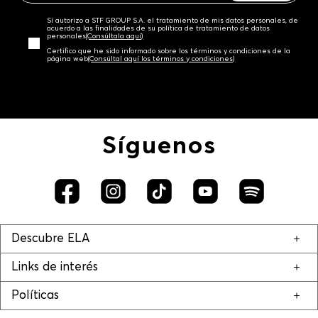
Sí autorizo a STF GROUP S.A. el tratamiento de mis datos personales, de
acuerdo a las finalidades de su política de tratamiento de datos
personales‎
(Consúltala aquí)
Certifico que he sido informado sobre los términos y condiciones de la
página web‎
(Consúltal aquí los términos y condiciones)
Síguenos
Descubre ELA
Links de interés
Políticas