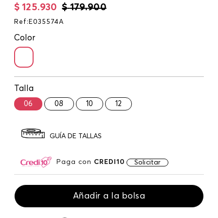
$
125
.
930
$
179
.
900
Ref
:
E035574A
Color
Talla
06
08
10
12
GUÍA DE TALLAS
Paga con
CREDI10
Solicitar
Añadir a la bolsa