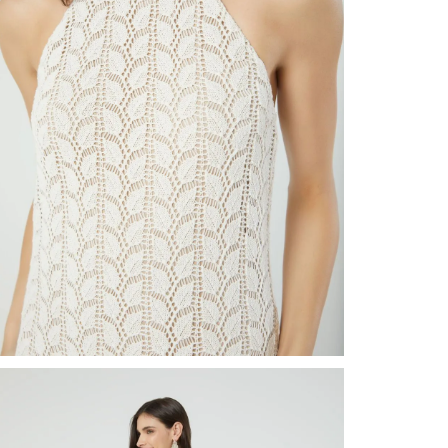
nuestr
Otros: 
En cual
tiendas
factura
luego 
(consul
nuestr
(15) dí
Devolu
N
utiliz
pedido 
embarg
adecua
se vea
transpo
del pr
llegas
product
asumido
Recuer