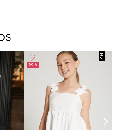
OS
Girl
50%
30%