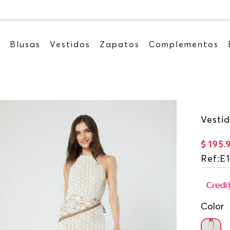
Recibe: 15%OFF suscribiéndote a nuestro NEWSL
s
Blusas
Vestidos
Zapatos
Complementos
Vestid
$
195
.
Ref
:
E1
Color