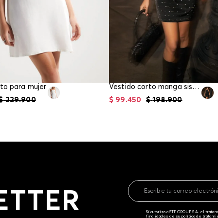
to para mujer
Vestido corto manga sisa para mujer
$
229
.
900
$
99
.
450
$
198
.
900
ETTER
Sí autorizo a STF GROUP S.A. el trat
finalidades de su política de tratam