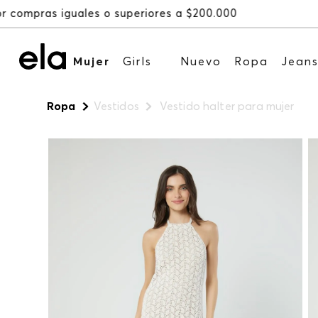
Mujer
Girls
Nuevo
Ropa
Jean
Ropa
Vestidos
Vestido halter para mujer