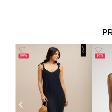
P
Básico
50%
50%