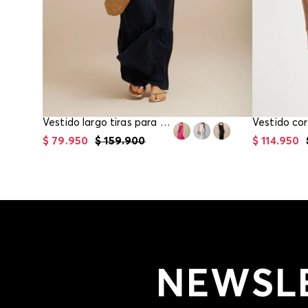
Vestido largo tiras para mujer
Vestido cor
$
79
.
950
$
159
.
900
$
114
.
950
NEWSL