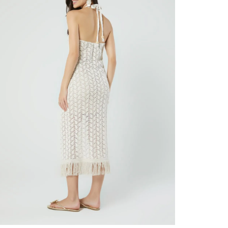
contact
te indi
program
acorda