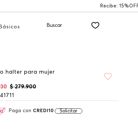
ETTER
Buscar
Básicos
o halter para mujer
930
$
279
.
900
41711
Paga con
CREDI10
Solicitar