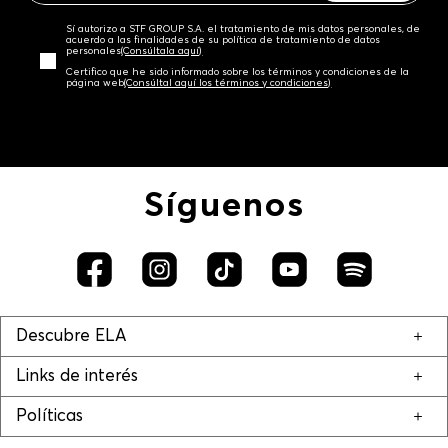
Sí autorizo a STF GROUP S.A. el tratamiento de mis datos personales, de
acuerdo a las finalidades de su política de tratamiento de datos
personales‎
(Consúltala aquí)
Certifico que he sido informado sobre los términos y condiciones de la
página web‎
(Consúltal aquí los términos y condiciones)
Síguenos
Descubre ELA
Links de interés
Políticas