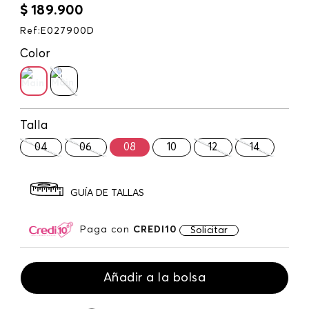
$
189
.
900
Ref
:
E027900D
Color
Talla
04
06
08
10
12
14
GUÍA DE TALLAS
Paga con
CREDI10
Solicitar
Añadir a la bolsa