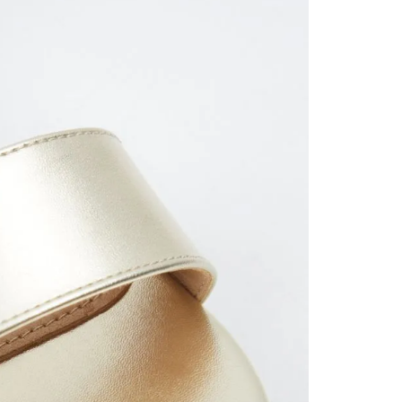
nuestr
Otros: 
En cual
tiendas
factura
luego 
(consul
nuestr
(15) dí
Devolu
utiliz
pedido 
embarg
adecua
se vea
transpo
del pr
llegas
product
asumido
Recuer