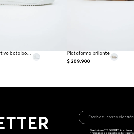
Tenis deportivo bota boxeo
Plataforma brillante
$
209
.
900
ETTER
Sí autorizo a STF GROUP S.A. el trat
finalidades de su política de tratam