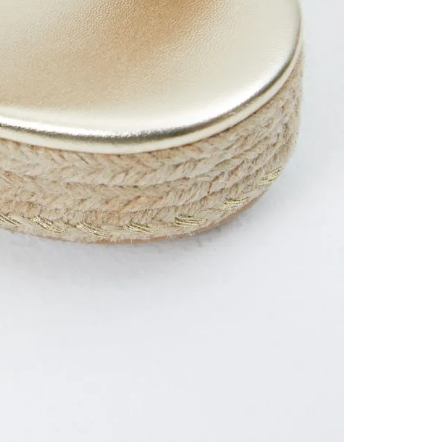
contact
te indi
program
acorda