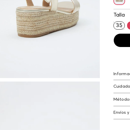
Talla
35
Informa
Planafo
Cuidado
Método
Tarjeta
Envíos y
Americ
Cambi
Tarjeta