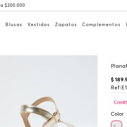
Recibe: 15%OFF suscribiéndote a nue
s
Blusas
Vestidos
Zapatos
Complementos
Plana
$
189
.
Ref
:
E
Color