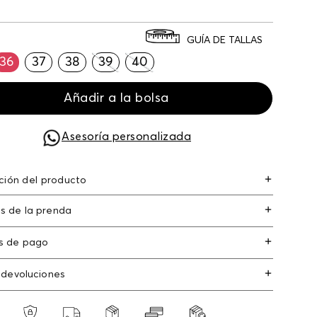
GUÍA DE TALLAS
36
37
38
39
40
Añadir a la bolsa
Asesoría personalizada
ción del producto
rma baja clasica planaforma baja clasica
s de la prenda
s de pago
s de crédito: Visa, Dinners, Master Card y
 devoluciones
an Express.
os
: Si deseas hacer el cambio de alguno de
s débito: Maestro, Electron.