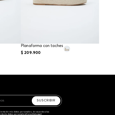
Planaforma con taches
$
209
.
900
SUSCRIBIR
amiento de mis datos personales, de acuerdo a las
iento de datos personales‎
(Consúltala aquí)