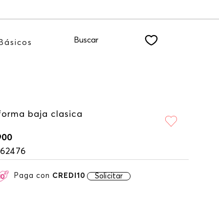
stro NEWSLETTER
Buscar
Básicos
forma baja clasica
900
162476
Paga con
CREDI10
Solicitar