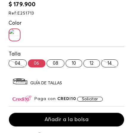
$
179
.
900
Ref
:
E251713
Color
Talla
04
06
08
10
12
14
GUÍA DE TALLAS
Paga con
CREDI10
Solicitar
Añadir a la bolsa