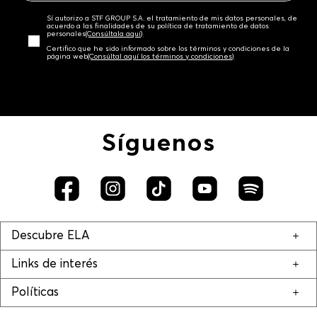
Sí autorizo a STF GROUP S.A. el tratamiento de mis datos personales, de
acuerdo a las finalidades de su política de tratamiento de datos
personales‎
(Consúltala aquí)
Certifico que he sido informado sobre los términos y condiciones de la
página web‎
(Consúltal aquí los términos y condiciones)
Síguenos
Descubre ELA
Links de interés
Políticas