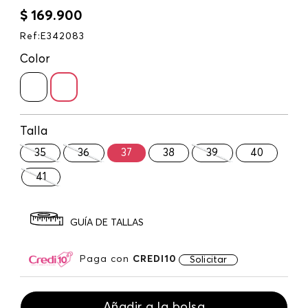
$
169
.
900
Ref
:
E342083
Color
Talla
35
36
37
38
39
40
41
GUÍA DE TALLAS
Paga con
CREDI10
Solicitar
Añadir a la bolsa