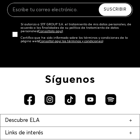
Recuerda que para el trámite del envío deberás
contactarte con un agente de servicio al cliente
SUSCRIBIR
quien te indicará los pasos a seguir y posteriormente
programará la recogida del producto en la dirección
Sí autorizo a STF GROUP S.A. el tratamiento de mis datos personales, de
acordada.
acuerdo a las finalidades de su política de tratamiento de datos
personales‎
(Consúltala aquí)
Certifico que he sido informado sobre los términos y condiciones de la
página web‎
(Consúltal aquí los términos y condiciones)
Síguenos
Descubre ELA
Links de interés