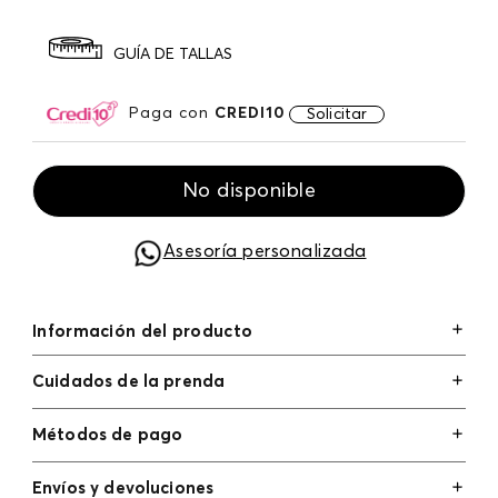
GUÍA DE TALLAS
Paga con
CREDI10
Solicitar
No disponible
Asesoría personalizada
Información del producto
Cuidados de la prenda
Métodos de pago
Tarjetas de crédito: Visa, Dinners, Master Card y
Envíos y devoluciones