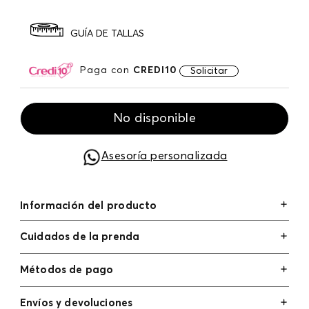
GUÍA DE TALLAS
Paga con
CREDI10
Solicitar
No disponible
Asesoría personalizada
Información del producto
Cuidados de la prenda
Métodos de pago
Tarjetas de crédito: Visa, Dinners, Master Card y
Envíos y devoluciones