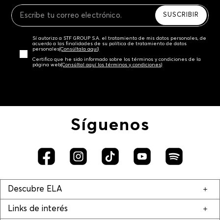
Recuerda que para el trámite del envío deberás
contactarte con un agente de servicio al cliente
SUSCRIBIR
quien te indicará los pasos a seguir y posteriormente
programará la recogida del producto en la dirección
Sí autorizo a STF GROUP S.A. el tratamiento de mis datos personales, de
acordada.
acuerdo a las finalidades de su política de tratamiento de datos
personales‎
(Consúltala aquí)
Certifico que he sido informado sobre los términos y condiciones de la
página web‎
(Consúltal aquí los términos y condiciones)
Síguenos
Descubre ELA
Links de interés