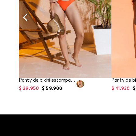
Panty de bikini estampado para mujer
Panty de bi
$
29
.
950
$
59
.
900
$
41
.
930
$