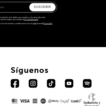
SUSCRIBIR
amiento de mis datos personales, de acuerdo a las
iento de datos personales‎
(Consúltala aquí)
e los términos y condiciones de la página web‎
(Consúltal
Síguenos