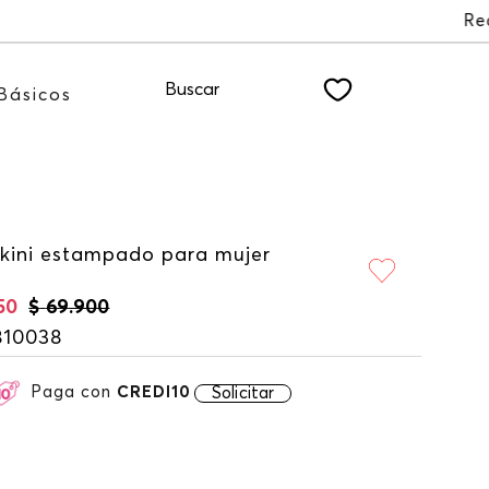
TER
Buscar
Básicos
ikini estampado para mujer
50
$
69
.
900
810038
Paga con
CREDI10
Solicitar