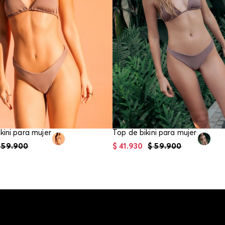
kini para mujer
Top de bikini para mujer
59
.
900
$
41
.
930
$
59
.
900