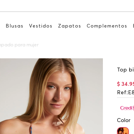
Recibe: 15%OFF suscribiéndote a nuestro NEWSLET
s
Blusas
Vestidos
Zapatos
Complementos
ampado para mujer
Top b
$
34
.
9
Ref
:
E
Color