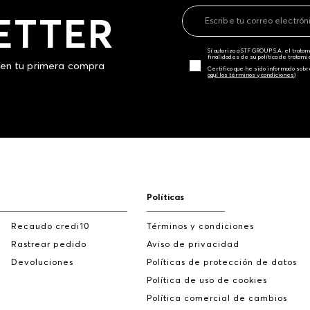
ETTER
Sí autorizo a STF GROUP S.A. el trat
finalidades de su política de tratam
 en tu primera compra
Certifico que he sido informado sobr
aquí los términos y condiciones)
Políticas
Recaudo credi10
Términos y condiciones
Rastrear pedido
Aviso de privacidad
Devoluciones
Políticas de protección de datos
Política de uso de cookies
Política comercial de cambios