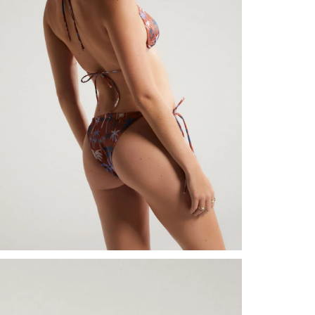
nuestr
Otros: 
En cual
tiendas
factura
luego 
(consul
nuestr
(15) dí
Devolu
N
utiliz
pedido 
embarg
adecua
se vea
transpo
del pr
llegas
product
asumido
Recuer