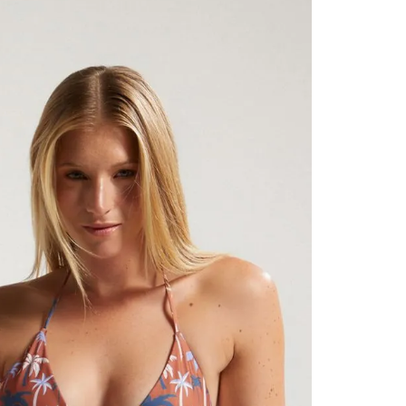
contact
te indi
program
acorda