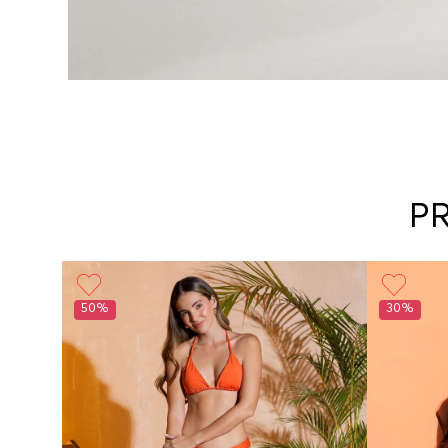
P
50%
30%