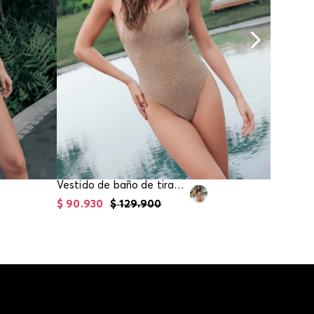
Vestido de baño de tiras con tejido de lurex para mujer
$
90
.
930
$
129
.
900
$
34
.
95