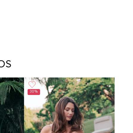
OS
30%
50%