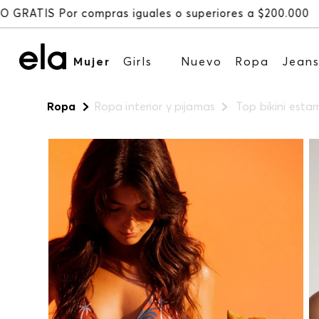
Mujer
Girls
Nuevo
Ropa
Jean
Ropa
Ropa interior y pijamas
Top bikini est