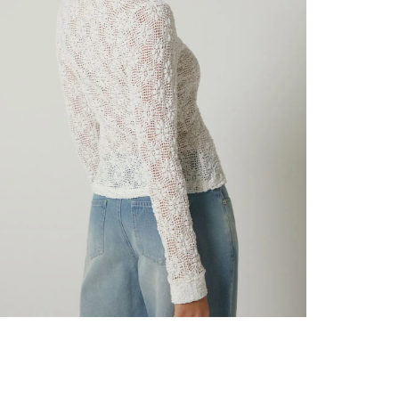
nuestr
Otros: 
En cual
tiendas
factura
luego 
(consul
nuestr
(15) dí
Devolu
N
utiliz
pedido 
embarg
adecua
se vea
transpo
del pr
llegas
product
asumido
Recuer