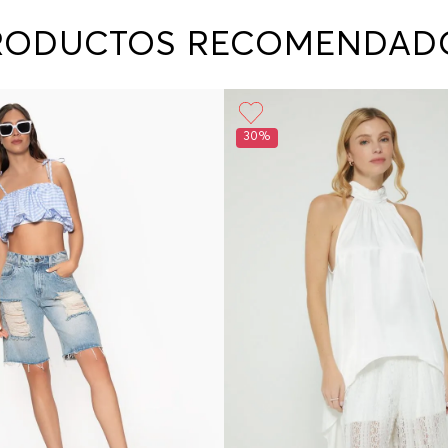
contact
te indi
RODUCTOS RECOMENDAD
program
acorda
30%