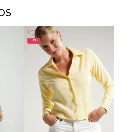
arte con un agente de servicio al cliente quien
cará los pasos a seguir y posteriormente
OS
ará la recogida del producto en la dirección
da.
50%
50%