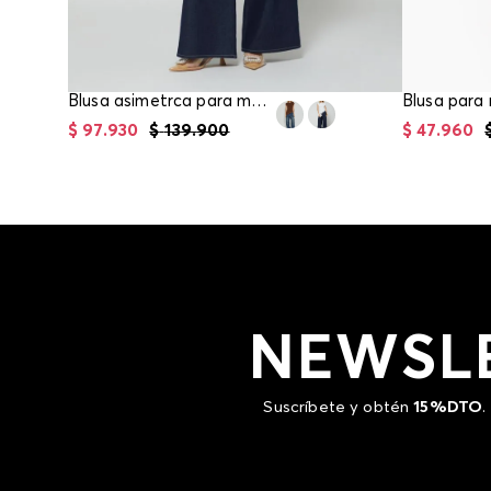
Blusa asimetrca para mujer
Blusa para 
$
97
.
930
$
139
.
900
$
47
.
960
NEWSL
Suscríbete y obtén
15%DTO
.