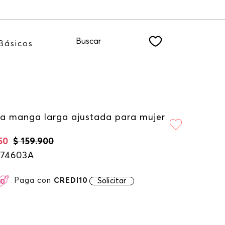
 a nuestro NEWSLETTER
Buscar
Básicos
a manga larga ajustada para mujer
50
$
159
.
900
174603A
Paga con
CREDI10
Solicitar