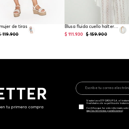
mujer de tiras
Blusa fluida cuello halter para mujer
$
119
.
900
$
111
.
930
$
159
.
900
ETTER
Sí autorizo a STF GROUP S.A. el trat
finalidades de su política de tratam
 en tu primera compra
Certifico que he sido informado sobr
aquí los términos y condiciones)