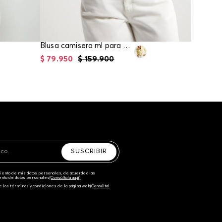
Blusa camisera ml para mujer
$
79
.
950
$
159
.
900
$
74
.
95
SUSCRIBIR
amiento de mis datos personales, de acuerdo a las
iento de datos personales‎
(Consúltala aquí)
e los términos y condiciones de la página web‎
(Consúltal