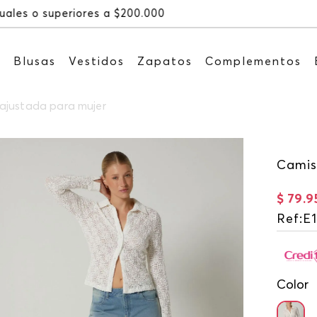
Recibe: 15%OFF suscribiéndote
s
Blusas
Vestidos
Zapatos
Complementos
ajustada para mujer
Camis
$
79
.
9
Ref
:
E
Color