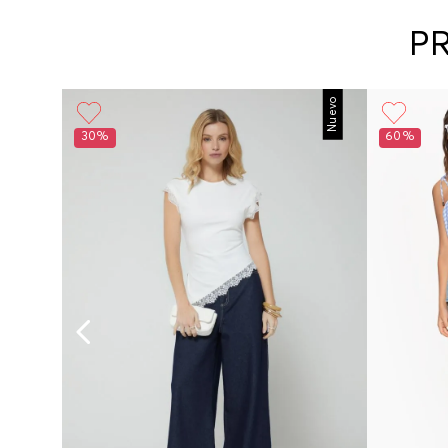
P
Nuevo
30%
60%