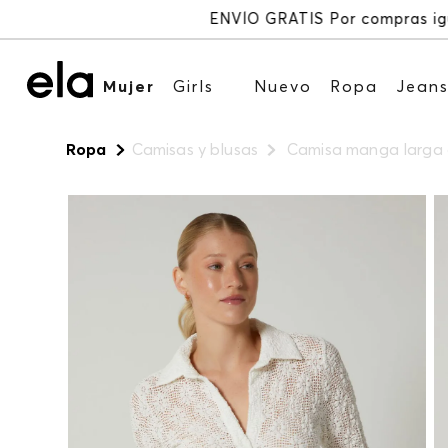
Mujer
Girls
Nuevo
Ropa
Jean
Ropa
Camisas y blusas
Camisa manga larga 