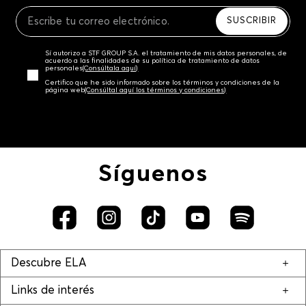
Recuerda que para el trámite del envío deberás
contactarte con un agente de servicio al cliente
SUSCRIBIR
quien te indicará los pasos a seguir y posteriormente
programará la recogida del producto en la dirección
Sí autorizo a STF GROUP S.A. el tratamiento de mis datos personales, de
acordada.
acuerdo a las finalidades de su política de tratamiento de datos
personales‎
(Consúltala aquí)
Certifico que he sido informado sobre los términos y condiciones de la
página web‎
(Consúltal aquí los términos y condiciones)
Síguenos
Descubre ELA
Links de interés