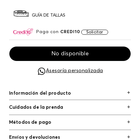
GUÍA DE TALLAS
Paga con
CREDI10
Solicitar
No disponible
Asesoría personalizada
Información del producto
Cuidados de la prenda
Métodos de pago
Tarjetas de crédito: Visa, Dinners, Master Card y
Envíos y devoluciones