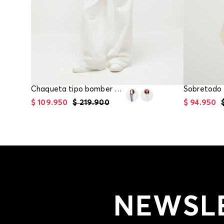
Chaqueta tipo bomber en suede para mujer
$
109
.
950
$
219
.
900
$
94
.
950
NEWSL