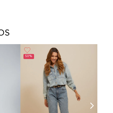
OS
50%
60%