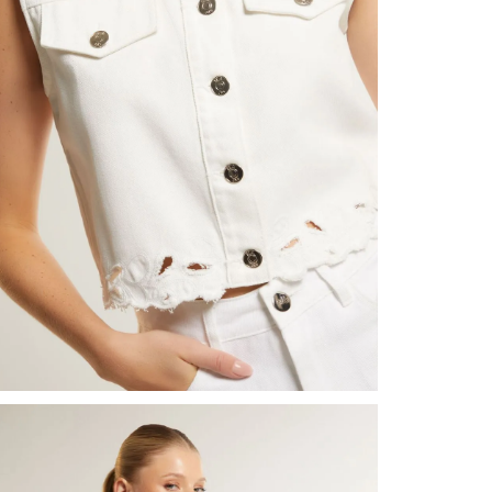
nuestr
Otros: 
En cual
tiendas
factura
luego 
(consul
nuestr
(15) dí
N
Devolu
utiliz
pedido 
embarg
adecua
se vea
transpo
del pr
llegas
product
asumido
Recuer