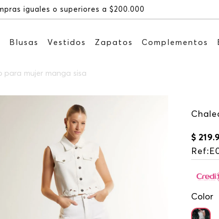
Recibe: 15%OFF suscribiéndote a nuestr
s
Blusas
Vestidos
Zapatos
Complementos
 para mujer manga sisa
Chale
$
219
.
Ref
:
E
Color