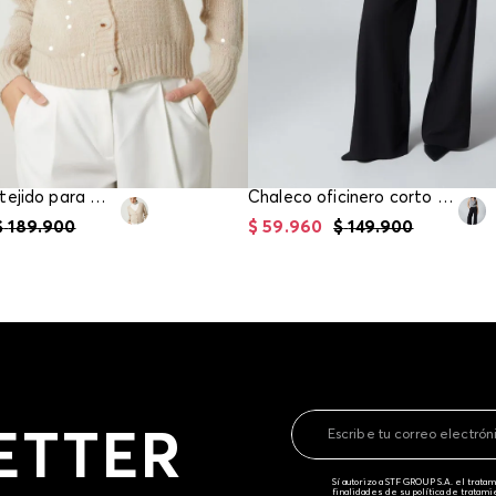
Sobretodo tejido para mujer
Chaleco oficinero corto para mujer
$
189
.
900
$
59
.
960
$
149
.
900
ETTER
Sí autorizo a STF GROUP S.A. el trat
finalidades de su política de tratam