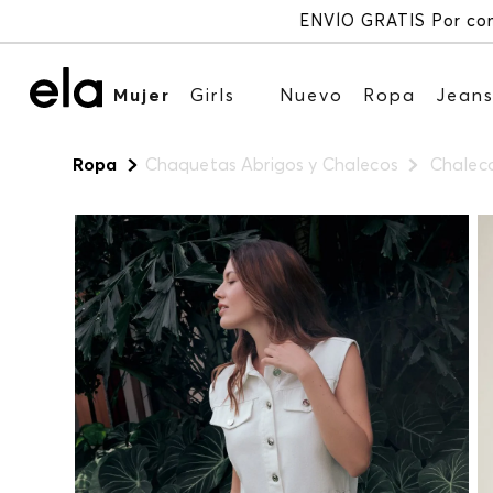
Mujer
Girls
Nuevo
Ropa
Jean
Ropa
Chaquetas Abrigos y Chalecos
Chaleco