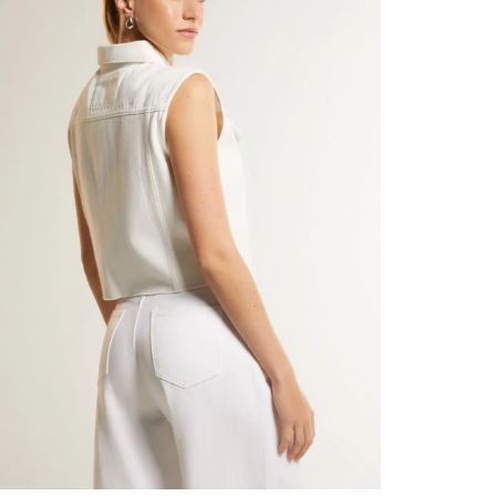
contact
te indi
program
acorda