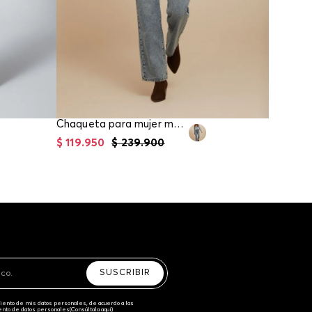
Chaqueta para mujer manga larga
$
119
.
950
$
239
.
900
$
67
.
96
SUSCRIBIR
amiento de mis datos personales, de acuerdo a las
iento de datos personales‎
(Consúltala aquí)