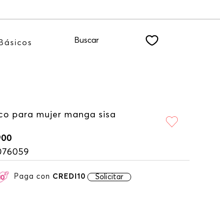
o NEWSLETTER
Buscar
Básicos
co para mujer manga sisa
900
076059
Paga con
CREDI10
Solicitar