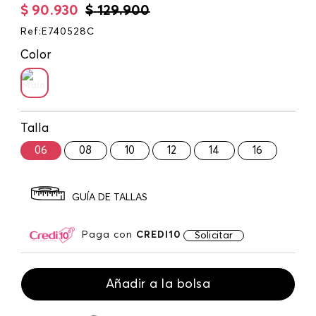
$
90
.
930
$
129
.
900
Ref
:
E740528C
Color
Talla
06
08
10
12
14
16
GUÍA DE TALLAS
Paga con
CREDI10
Solicitar
Añadir a la bolsa