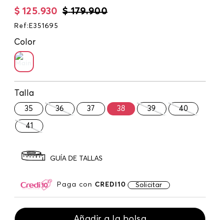
$
125
.
930
$
179
.
900
Ref
:
E351695
Color
Talla
35
36
37
38
39
40
41
GUÍA DE TALLAS
Paga con
CREDI10
Solicitar
Añadir a la bolsa