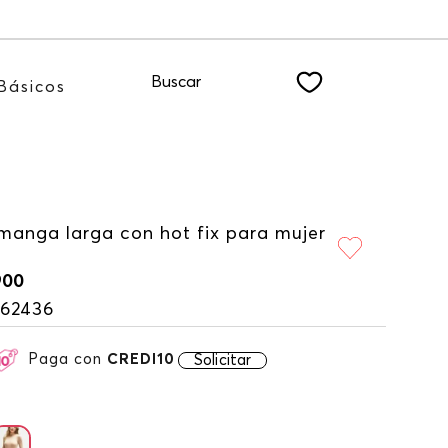
TER
Buscar
Básicos
manga larga con hot fix para mujer
900
162436
Paga con
CREDI10
Solicitar