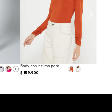
Body con insumo para mujer
$
159
.
900
$
149
.
9