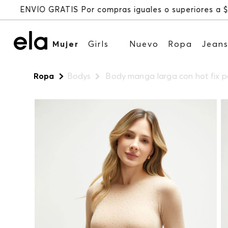
Mujer
Girls
Nuevo
Ropa
Jean
Ropa
Bodys
Body manga larga con hot fix p