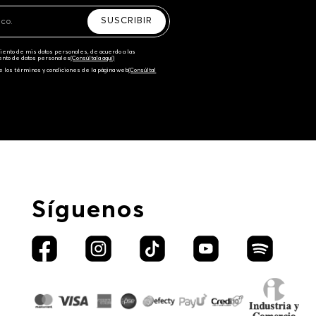
SUSCRIBIR
amiento de mis datos personales, de acuerdo a las
iento de datos personales‎
(Consúltala aquí)
e los términos y condiciones de la página web‎
(Consúltal
Síguenos