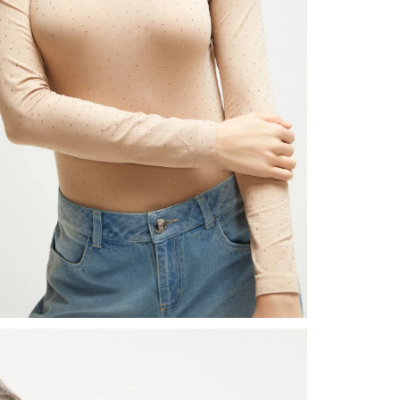
nuestr
Otros: 
En cual
tiendas
factura
luego 
(consul
nuestr
(15) dí
Devolu
N
utiliz
pedido 
embarg
adecua
se vea
transpo
del pr
llegas
product
asumido
Recuer