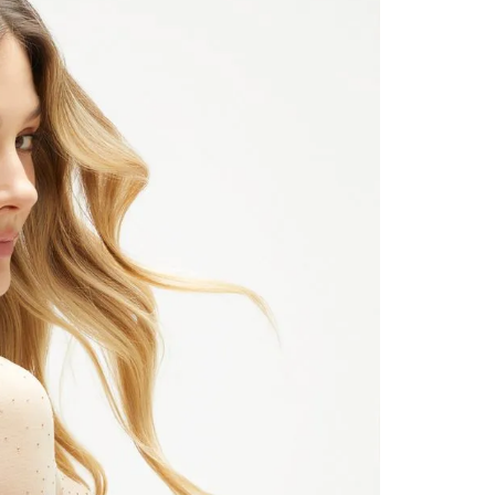
contact
te indi
program
acorda