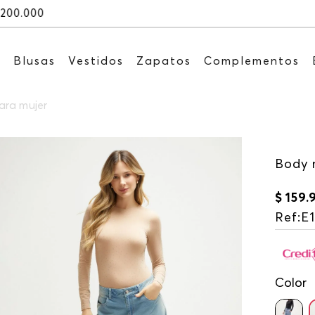
Recibe: 15%OFF suscribiéndote a nuestro NEWSLET
s
Blusas
Vestidos
Zapatos
Complementos
ara mujer
Body 
$
159
.
Ref
:
E
Color