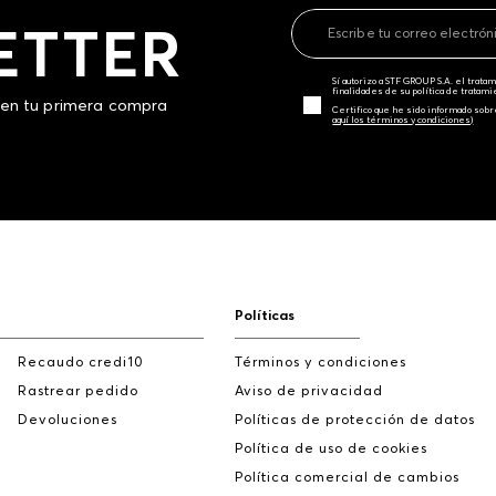
ETTER
Sí autorizo a STF GROUP S.A. el trat
finalidades de su política de tratam
 en tu primera compra
Certifico que he sido informado sobr
aquí los términos y condiciones)
Políticas
Recaudo credi10
Términos y condiciones
Rastrear pedido
Aviso de privacidad
Devoluciones
Políticas de protección de datos
Política de uso de cookies
Política comercial de cambios