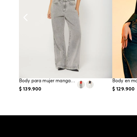
Body para mujer manga corta
Body en ma
$
139
.
900
$
129
.
900