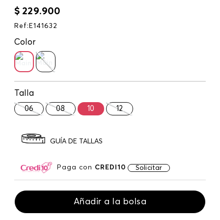
$
229
.
900
Ref
:
E141632
Color
Talla
06
08
10
12
GUÍA DE TALLAS
Paga con
CREDI10
Solicitar
Añadir a la bolsa