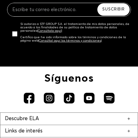
Recuerda que para el trámite del envío deberás
contactarte con un agente de servicio al cliente
SUSCRIBIR
quien te indicará los pasos a seguir y posteriormente
programará la recogida del producto en la dirección
Sí autorizo a STF GROUP S.A. el tratamiento de mis datos personales, de
acordada.
acuerdo a las finalidades de su política de tratamiento de datos
personales‎
(Consúltala aquí)
Certifico que he sido informado sobre los términos y condiciones de la
página web‎
(Consúltal aquí los términos y condiciones)
Síguenos
Descubre ELA
Links de interés