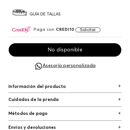
GUÍA DE TALLAS
Paga con
CREDI10
Solicitar
No disponible
Asesoría personalizada
Información del producto
Cuidados de la prenda
Métodos de pago
Tarjetas de crédito: Visa, Dinners, Master Card y
Envíos y devoluciones