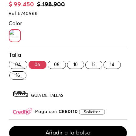
$
99
.
450
$
198
.
900
Ref
:
E740968
Color
Talla
04
06
08
10
12
14
16
GUÍA DE TALLAS
Paga con
CREDI10
Solicitar
Añadir a la bolsa