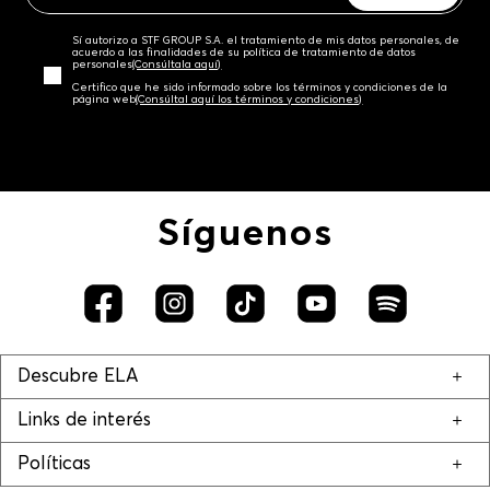
Sí autorizo a STF GROUP S.A. el tratamiento de mis datos personales, de
acuerdo a las finalidades de su política de tratamiento de datos
personales‎
(Consúltala aquí)
Certifico que he sido informado sobre los términos y condiciones de la
página web‎
(Consúltal aquí los términos y condiciones)
Síguenos
Descubre ELA
Links de interés
Políticas