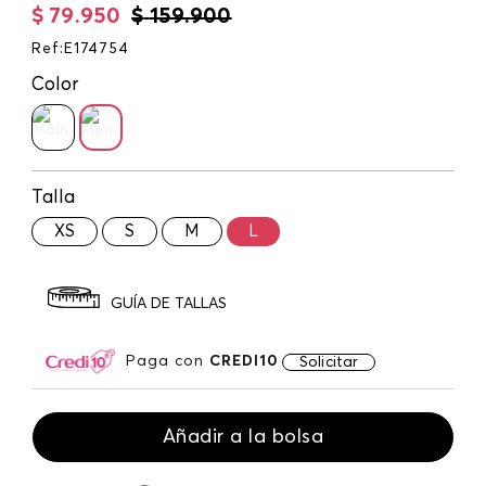
$
79
.
950
$
159
.
900
Ref
:
E174754
Color
Talla
XS
S
M
L
GUÍA DE TALLAS
Paga con
CREDI10
Solicitar
Añadir a la bolsa