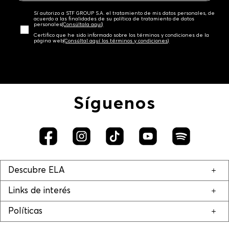
Sí autorizo a STF GROUP S.A. el tratamiento de mis datos personales, de
acuerdo a las finalidades de su política de tratamiento de datos
personales‎
(Consúltala aquí)
Certifico que he sido informado sobre los términos y condiciones de la
página web‎
(Consúltal aquí los términos y condiciones)
Síguenos
Descubre ELA
Links de interés
Políticas