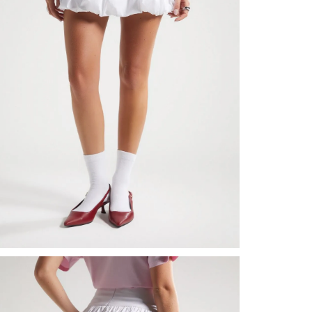
nuestr
Otros: 
En cual
tiendas
factura
luego 
(consul
nuestr
N
(15) dí
Devolu
utiliz
pedido 
embarg
adecua
se vea
transpo
del pr
llegas
product
asumido
Recuer