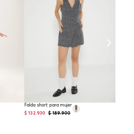
Falda short para mujer
Falda co
$
132
.
930
$
189
.
900
$
118
.
93