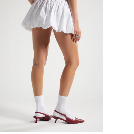
contact
te indi
program
acorda