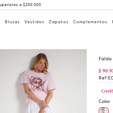
Recibe: 15%OFF suscribiéndote a nuestro NEWSLETT
s
Blusas
Vestidos
Zapatos
Complementos
Falda
$
90
.
9
Ref
:
E
Color