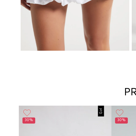
P
Girl
30%
30%