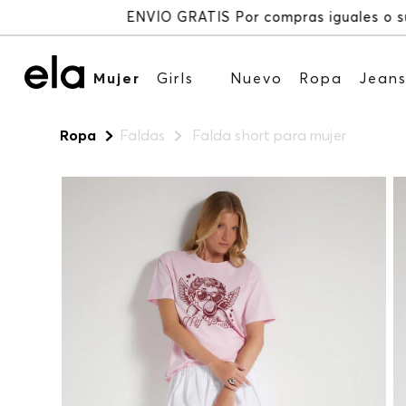
Mujer
Girls
Nuevo
Ropa
Jean
Ropa
Faldas
Falda short para mujer