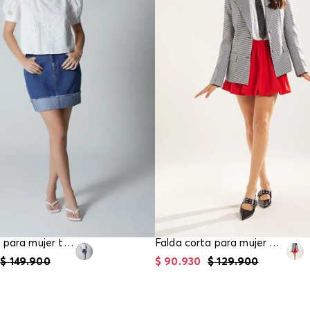
Falda corta para mujer tiro medio
Falda corta para mujer en globo
$
149
.
900
$
90
.
930
$
129
.
900