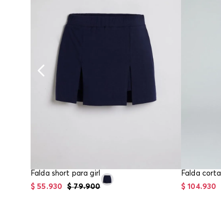
Falda short para girl
$
55
.
930
$
79
.
900
$
104
.
930