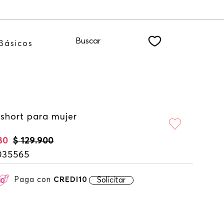
ER
Buscar
Básicos
 short para mujer
30
$
129
.
900
035565
Paga con
CREDI10
Solicitar