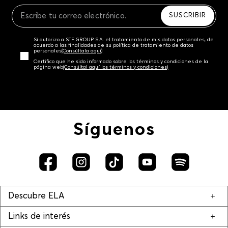
Recuerda que para el trámite del envío deberás
contactarte con un agente de servicio al cliente
SUSCRIBIR
quien te indicará los pasos a seguir y posteriormente
programará la recogida del producto en la dirección
Sí autorizo a STF GROUP S.A. el tratamiento de mis datos personales, de
acordada.
acuerdo a las finalidades de su política de tratamiento de datos
personales‎
(Consúltala aquí)
Certifico que he sido informado sobre los términos y condiciones de la
página web‎
(Consúltal aquí los términos y condiciones)
Síguenos
Descubre ELA
Links de interés