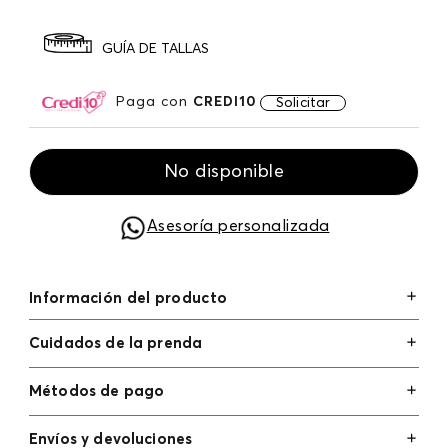
GUÍA DE TALLAS
Paga con
CREDI10
Solicitar
No disponible
Asesoría personalizada
Información del producto
Cuidados de la prenda
Métodos de pago
Tarjetas de crédito: Visa, Dinners, Master Card y
Envíos y devoluciones