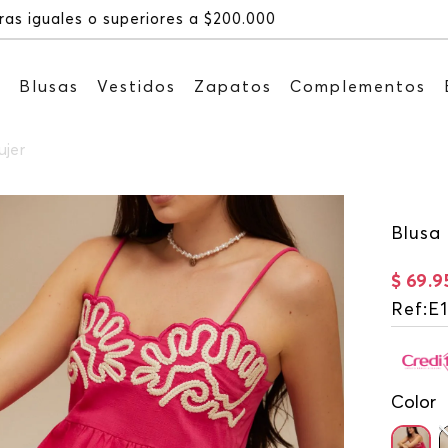
Recibe: 15%OFF suscribiéndote a nuestro NEWSL
s
Blusas
Vestidos
Zapatos
Complementos
ujer
Blusa 
$
69
.
9
Ref
:
E
Color