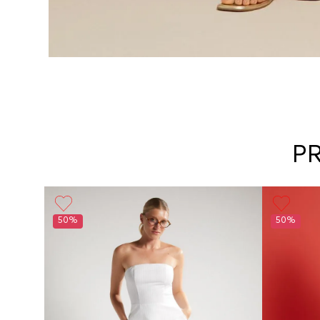
P
Girl
50%
50%