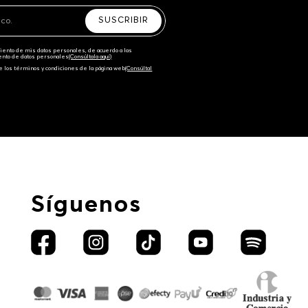
SUSCRIBIR
amiento de mis datos personales, de acuerdo a las
iento de datos personales‎
(Consúltala aquí)
e los términos y condiciones de la página web‎
(Consúltal
Síguenos