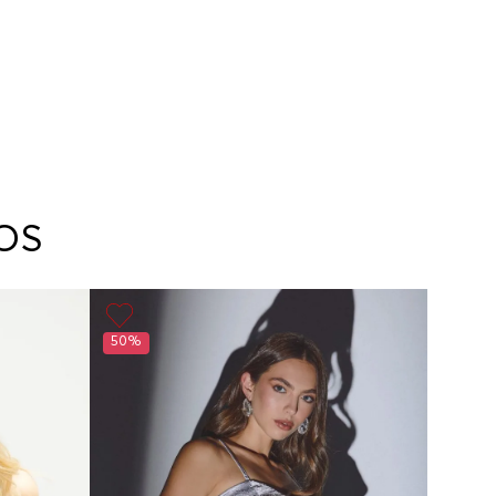
OS
50%
50%