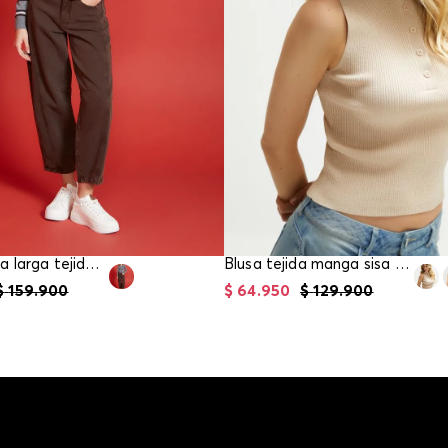
Blusa manga larga tejida para mujer
Blusa tejida manga sisa para mujer
$
159
.
900
$
64
.
950
$
129
.
900