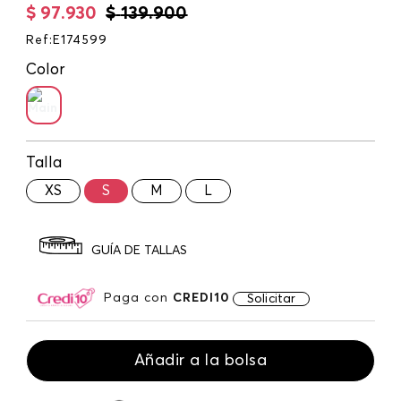
$
97
.
930
$
139
.
900
Ref
:
E174599
Color
Talla
XS
S
M
L
GUÍA DE TALLAS
Paga con
CREDI10
Solicitar
Añadir a la bolsa