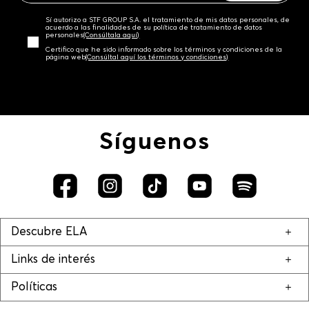
Sí autorizo a STF GROUP S.A. el tratamiento de mis datos personales, de
acuerdo a las finalidades de su política de tratamiento de datos
personales‎
(Consúltala aquí)
Certifico que he sido informado sobre los términos y condiciones de la
página web‎
(Consúltal aquí los términos y condiciones)
Síguenos
Descubre ELA
Links de interés
Políticas