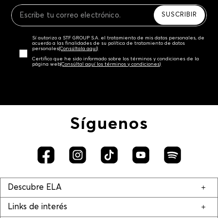
Recuerda que para el trámite del envío deberás
contactarte con un agente de servicio al cliente
SUSCRIBIR
quien te indicará los pasos a seguir y posteriormente
programará la recogida del producto en la dirección
Sí autorizo a STF GROUP S.A. el tratamiento de mis datos personales, de
acordada.
acuerdo a las finalidades de su política de tratamiento de datos
personales‎
(Consúltala aquí)
Certifico que he sido informado sobre los términos y condiciones de la
página web‎
(Consúltal aquí los términos y condiciones)
Síguenos
Descubre ELA
Links de interés