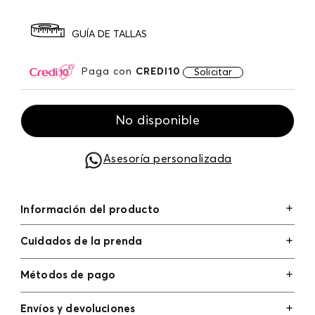
GUÍA DE TALLAS
Paga con
CREDI10
Solicitar
No disponible
Asesoría personalizada
Información del producto
Cuidados de la prenda
Métodos de pago
Tarjetas de crédito: Visa, Dinners, Master Card y
Envíos y devoluciones