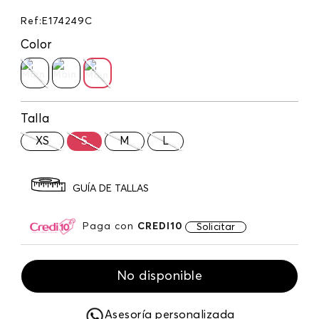
Ref
:
E174249C
Color
Talla
XS
S
M
L
GUÍA DE TALLAS
Paga con
CREDI10
Solicitar
No disponible
Asesoría personalizada