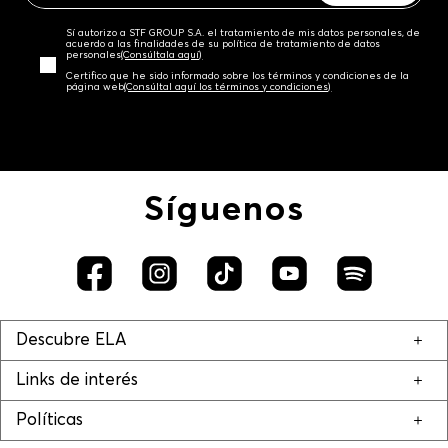
Sí autorizo a STF GROUP S.A. el tratamiento de mis datos personales, de
acuerdo a las finalidades de su política de tratamiento de datos
personales‎
(Consúltala aquí)
Certifico que he sido informado sobre los términos y condiciones de la
página web‎
(Consúltal aquí los términos y condiciones)
Síguenos
Descubre ELA
Links de interés
Políticas