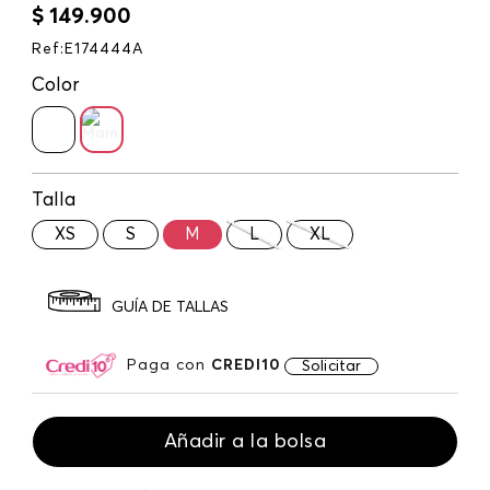
$
149
.
900
Ref
:
E174444A
Color
Talla
XS
S
M
L
XL
GUÍA DE TALLAS
Paga con
CREDI10
Solicitar
Añadir a la bolsa