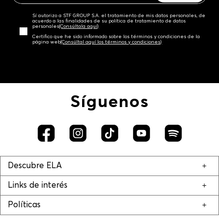
Sí autorizo a STF GROUP S.A. el tratamiento de mis datos personales, de
acuerdo a las finalidades de su política de tratamiento de datos
personales‎
(Consúltala aquí)
Certifico que he sido informado sobre los términos y condiciones de la
página web‎
(Consúltal aquí los términos y condiciones)
Síguenos
Descubre ELA
Links de interés
Políticas