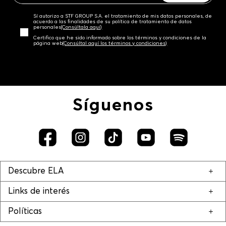
Sí autorizo a STF GROUP S.A. el tratamiento de mis datos personales, de
acuerdo a las finalidades de su política de tratamiento de datos
personales‎
(Consúltala aquí)
Certifico que he sido informado sobre los términos y condiciones de la
página web‎
(Consúltal aquí los términos y condiciones)
Síguenos
Descubre ELA
Links de interés
Políticas