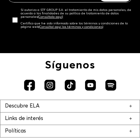
Sí autorizo a STF GROUP S.A. el tratamiento de mis datos personales, de
acuerdo a las finalidades de su política de tratamiento de datos
personales‎
(Consúltala aquí)
Certifico que he sido informado sobre los términos y condiciones de la
página web‎
(Consúltal aquí los términos y condiciones)
Síguenos
Descubre ELA
Links de interés
Políticas