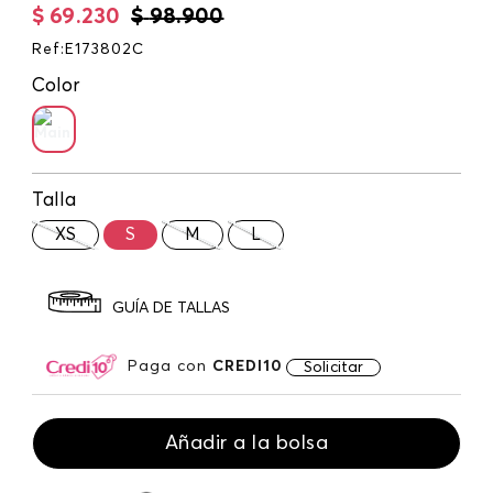
$
69
.
230
$
98
.
900
Ref
:
E173802C
Color
Talla
XS
S
M
L
GUÍA DE TALLAS
Paga con
CREDI10
Solicitar
Añadir a la bolsa